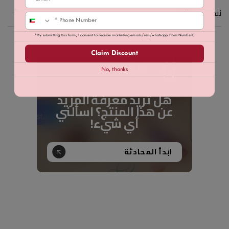
نبذة عن ثالغو
Phone
* By submitting this form, I consent to receive marketing emails/sms/whatsapp from NumberC
Claim Discount
جلو.AI
No, thanks
هل تريد معرفة المزيد
عن هذا المنتج؟ اسألني
أي شيء!
ابدأ المحادثة