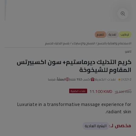
ترطيب
تغذية
تنعيم
الاستحمام والعناية بالجسم
/
المساج والإسترخاء
/
بلسم التدليك للجسم
ثالغو
كريم التدليك ديرماستيم+ سون اكسبيرتس
المقاوم للشيخوخة
12212
|
نفذت الكمية
|
اكسب
152
نقته
|
المنشأ:
فرنسا
11.100 KWD
نفذت الكمية
18.500 KWD
سعر
سعر
Luxuriate in a transformative massage experience for
عادي
البيع
radiant skin.
مخصص لـ:
البشرة العادية