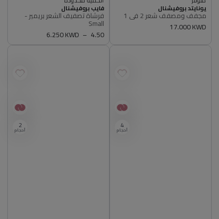
أصلي 100%
أصلي 100%
البائع
البائع
يونايتد بروفيشنال
فايب بروفيشنال
اشتري 2, ووفر 5%
الكمية محدودة
مجفف ومصفف شعر 2 في 1
فرشاة تصفيف الشعر بريمير -
متوفر
أصلي 100%
Small
سعر
17.000 KWD
أصلي 100%
4.50
سعر
6.250 KWD
عادي
عادي
2
4
أحجام
أحجام