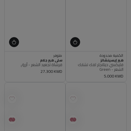
اشتري 2, ووفر 5%
الكمية محدودة
متوفر
أصلي 100%
أصلي 100%
البائع
البائع
هير إيسينشالز
سلي هير جلام
الكمية محدودة
اشتري 2, ووفر 5%
فليكسي ديتانجلر لفك تشابك
فرشاة تجعيد الشعر - أزرق
أصلي 100%
متوفر
الشعر - Green
سعر
27.300 KWD
أصلي 100%
سعر
5.000 KWD
عادي
عادي