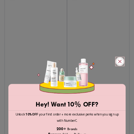
Hey! Want 10% OFF?
Unlock
10% OFF
your first order + more exclusive perks when you sign up
with NumberC.
200+
Brands