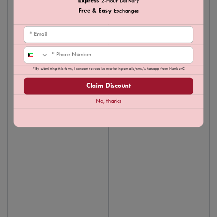
Express
2-Hour Delivery
Free & Easy
Exchanges
Email
Phone
* By submitting this form, I consent to receive marketing emails/sms/whatsapp from NumberC
Claim Discount
No, thanks