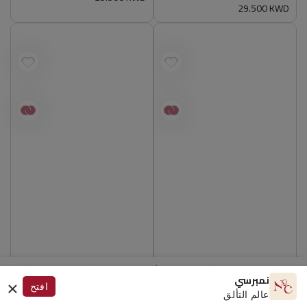
سعر
29.500 KWD
عادي
عادي
×
نمبرسي
افتح
GLOW.AI
الرئيسية
البحث
استكشف
الحساب
عالم التألق