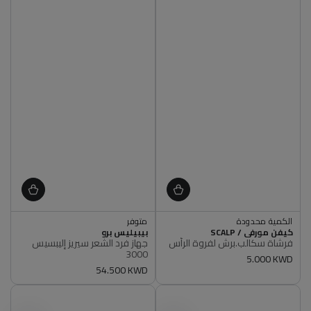
اشتري 2, ووفر 5%
الكمية محدودة
متوفر
أصلي 100%
أصلي 100%
البائع
البائع
كيفن مورفي / SCALP
بيبيليس برو
الكمية محدودة
اشتري 2, ووفر 5%
فرشاة سكالب.برش لفروة الرأس
جهاز فرد الشعر سيريز إليبسيس
أصلي 100%
متوفر
3000
سعر
5.000 KWD
أصلي 100%
سعر
54.500 KWD
عادي
عادي