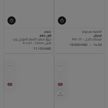
اشتري 2, ووفر 5%
الكمية محدودة
متوفر
أصلي 100%
أصلي 100%
البائع
البائع
ايديال
شي جلام
الكمية محدودة
اشتري 2, ووفر 5%
فرشاة كلاي - 25 Mm
جهاز تجعيد الشعر الفوري ون-
أصلي 100%
متوفر
تاتش It-Curl - 25mm
سعر
14.00
18.000 KWD
أصلي 100%
سعر
11.150 KWD
عادي
عادي
2
أحجام