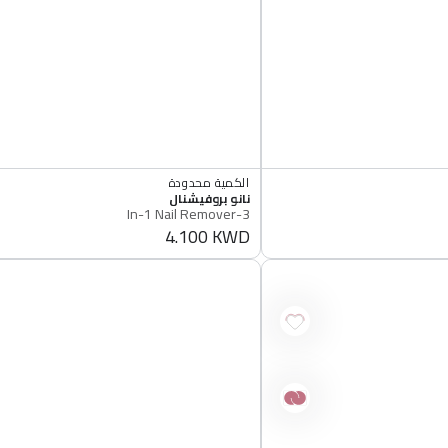
الكمية محدودة
3-
أصلي 100%
البائع
نانو بروفيشنال
الكمية محدودة
In-
3-In-1 Nail Remover
أصلي 100%
4.100 KWD
1
سعر
عادي
Nail
Remover