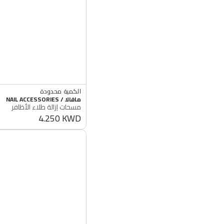
الكمية محدودة
مسحات
أصلي 100%
البائع
مافالا / NAIL ACCESSORIES
الكمية محدودة
إزالة
مسحات إزالة طلاء الأظافر
أصلي 100%
4.250 KWD
طلاء
سعر
عادي
الأظافر