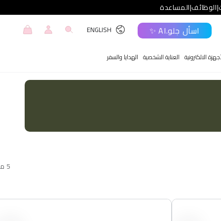
|
الوظائف
|
المساعدة
تسجيل
عربة
اللغة
اسأل جلو.AI ✨
ENGLISH
الدخول
التسوق
جهزة الالكترونية
العناية الشخصية
الهدايا والسفر
5 منتجات