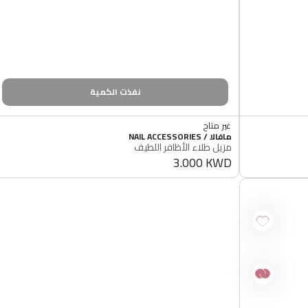
نفذت الكمية
غير متاح
مزيل
أصلي 100%
البائع
مافالا / NAIL ACCESSORIES
غير متاح
طلاء
مزيل طلاء الأظافر اللطيف
أصلي 100%
3.000 KWD
الأظافر
سعر
عادي
اللطيف