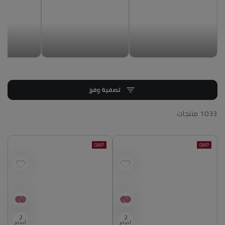
تصفية وفرز
1033 منتجات
GWP
GWP
2
2
أحجام
أحجام