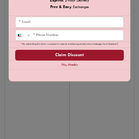
Express
2-Hour Delivery
Free & Easy
Exchanges
Email
Phone
* By submitting this form, I consent to receive marketing emails/sms/whatsapp from NumberC
Claim Discount
No, thanks