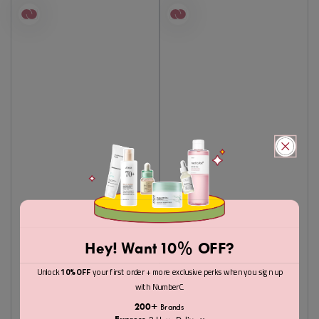
Hey! Want 10% OFF?
Unlock
10% OFF
your first order + more exclusive perks when you sign up
with NumberC.
200+
Brands