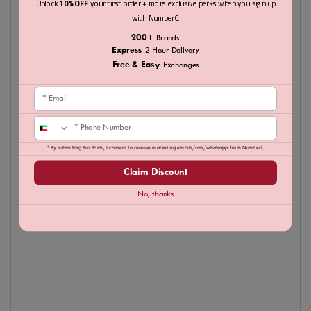
Unlock
10% OFF
your first order + more exclusive perks when you sign up
with NumberC.
200+
Brands
Express
2-Hour Delivery
Free & Easy
Exchanges
Email
Phone
* By submitting this form, I consent to receive marketing emails/sms/whatsapp from NumberC
Claim Discount
No, thanks