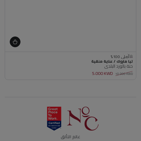
متوفر
أصلي 100%
البائع
متوفر
تيا ماروك / عناية منقية
حنة بالورد البلدي
أصلي 100%
5.000 KWD
10.000 KWD
سعر
سعر
عادي
البيع
عالم التألق