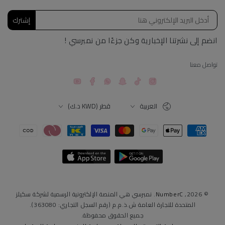
إشترك
انضم إلى نشرتنا الإخبارية وكن جزءًا من نمبرسي !
تواصل معنا
YouTube
Facebook
Snapchat
TikTok
Instagram
اللغة
البلد
العربية
قطر (KWD د.ك)
طرق
الدفع
© 2026,
NumberC
. نمبرسي هي المنصة الإلكترونية الرسمية لشركة سكيلز
المتحدة للتجارة العامة ش.ذ.م.م (رقم السجل التجاري: 363080).
جميع الحقوق محفوظة.