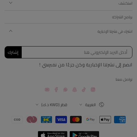
استكشف
برنامج الشراكة
اشترك في نشرتنا الإخبارية
إشترك
انضم إلى نشرتنا الإخبارية وكن جزءًا من نمبرسي !
تواصل معنا
YouTube
Facebook
Snapchat
TikTok
Instagram
اللغة
البلد
العربية
قطر (KWD د.ك)
طرق
الدفع