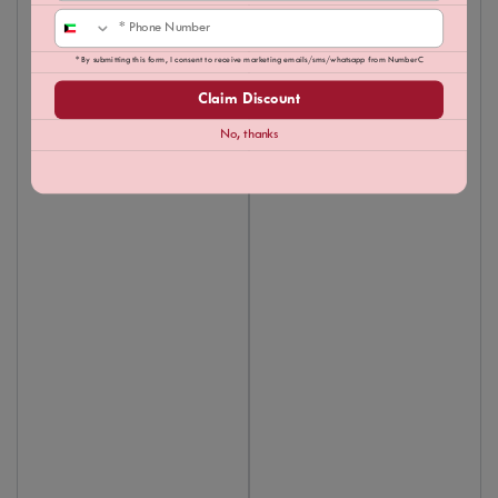
Phone
* By submitting this form, I consent to receive marketing emails/sms/whatsapp from NumberC
Claim Discount
No, thanks