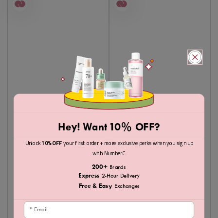
Hey! Want 10% OFF?
Unlock
10% OFF
your first order + more exclusive perks when you sign up
with NumberC.
200+
Brands
Express
2-Hour Delivery
Free & Easy
Exchanges
Email