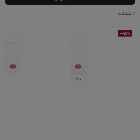
7 منتجات
45%–
5