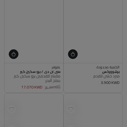
الكمية محدودة
متوفر
البائع
البائع
أصلي 100%
برشووركس
أصلي 100%
سي ان دي / برو سكين كير
مبرد خشن للقدم
مقشر للقدمين برو سكين كير
الكمية محدودة
متوفر
بملح البحر
أصلي 100%
أصلي 100%
سعر
3.900 KWD
17.070 KWD
عادي
26.250 KWD
سعر
سعر
عادي
البيع