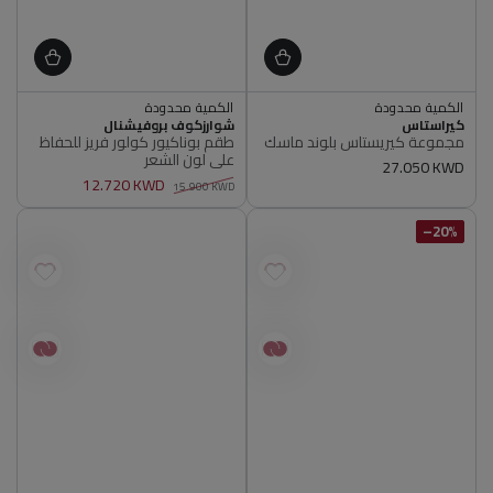
الكمية محدودة
الكمية محدودة
أصلي 100%
أصلي 100%
البائع
البائع
كيراستاس
شوارزكوف بروفيشنال
الكمية محدودة
الكمية محدودة
مجموعة كيريستاس بلوند ماسك
طقم بوناكيور كولور فريز للحفاظ
أصلي 100%
أصلي 100%
على لون الشعر
سعر
27.050 KWD
12.720 KWD
عادي
15.900 KWD
سعر
سعر
عادي
البيع
20%–