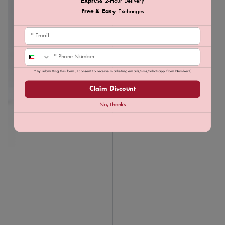
Express
2-Hour Delivery
Free & Easy
Exchanges
Email
Phone
* By submitting this form, I consent to receive marketing emails/sms/whatsapp from NumberC
Claim Discount
No, thanks