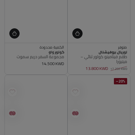
متوفر
الكمية محدودة
أصلي 100%
أصلي 100%
البائع
البائع
لوريال بروفيشنال
كولور واو
متوفر
الكمية محدودة
طقم فيتامينو كولور ثنائي –
مجموعة السفر دريم سموث
أصلي 100%
أصلي 100%
ميتيورا
سعر
14.500 KWD
13.800 KWD
عادي
17.250 KWD
سعر
سعر
عادي
البيع
20%–