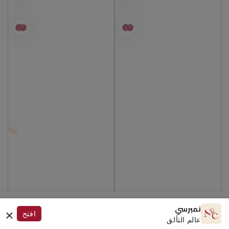
×
نمبرسي
افتح
GLOW.AI
الرئيسية
البحث
استكشف
الحساب
عالم التألق