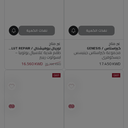
نفذت الكمية
نفذت الكمية
غير متاح
غير متاح
أصلي 100%
أصلي 100%
البائع
البائع
كيراستاس / GENESIS
لوريال بروفيشنال / SERIE EXPERT ABSOLUT REPAIR
غير متاح
غير متاح
مجموعة كيراستاس جينيسس
طقم هدية غلاسيال يوتوبيا –
أصلي 100%
أصلي 100%
ديسكوفري
ابسولوت ريبير
سعر
17.450 KWD
16.560 KWD
20.700 KWD
عادي
سعر
سعر
عادي
البيع
GWP
GWP