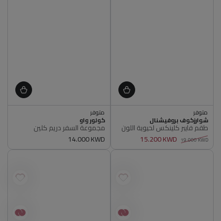
اشتري 2, ووفر 5%
متوفر
متوفر
أصلي 100%
أصلي 100%
البائع
البائع
شوارزكوف بروفيشنال
كولور واو
متوفر
اشتري 2, ووفر 5%
طقم فايبر كلينكس لحيوية اللون
مجموعة السفر دريم كلين
أصلي 100%
متوفر
15.200 KWD
سعر
14.000 KWD
أصلي 100%
19.000 KWD
سعر
سعر
عادي
عادي
البيع