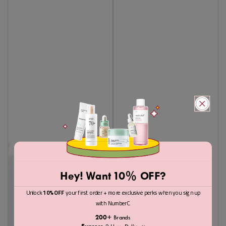
Hey! Want 10% OFF?
Unlock
10% OFF
your first order + more exclusive perks when you sign up
with NumberC.
200+
Brands