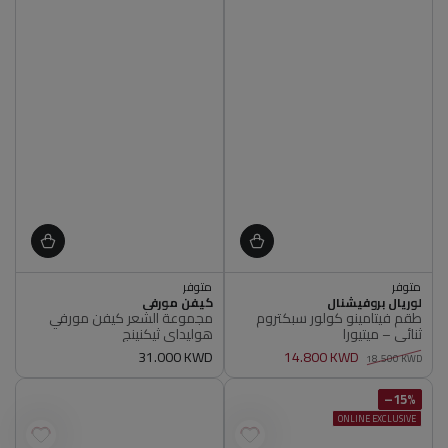
اشتري 2, ووفر 5%
متوفر
متوفر
أصلي 100%
أصلي 100%
البائع
البائع
لوريال بروفيشنال
كيفن مورفي
متوفر
اشتري 2, ووفر 5%
طقم فيتامينو كولور سبكتروم
مجموعة الشعر كيفن مورفي
أصلي 100%
متوفر
ثنائي – ميتيورا
هوليداي ثيكنينج
أصلي 100%
14.800 KWD
سعر
31.000 KWD
18.500 KWD
سعر
سعر
عادي
عادي
البيع
15%–
ONLINE EXCLUSIVE