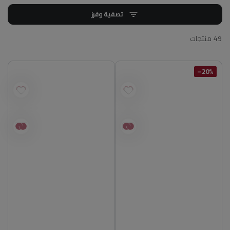
تصفية وفرز
49 منتجات
20%–