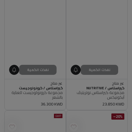
نفذت الكمية
نفذت الكمية
غير متاح
غير متاح
أصلي 100%
أصلي 100%
البائع
البائع
كيراستاس / NUTRITIVE
كيراستاس / كرونولوجيست
غير متاح
غير متاح
مجموعة كيراستاس نوتريتيڤ
مجموعة كرونولوجيست للعناية
أصلي 100%
أصلي 100%
آيكونيكس
بالشعر
سعر
23.850 KWD
سعر
36.300 KWD
عادي
عادي
20%–
GWP