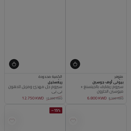
متوفر
الكمية محدودة
أصلي 100%
أصلي 100%
البائع
البائع
متوفر
بيوتي أوف جوسين
ريلاستيل
الكمية محدودة
سيروم ريفايف بالجينسنغ +
سيروم جل مهدئ ومزيل للدهون
أصلي 100%
أصلي 100%
ميوسين الحلزون
بي بي
12.750 KWD
6.800 KWD
15.000 KWD
8.500 KWD
سعر
سعر
سعر
سعر
عادي
البيع
عادي
البيع
15%–