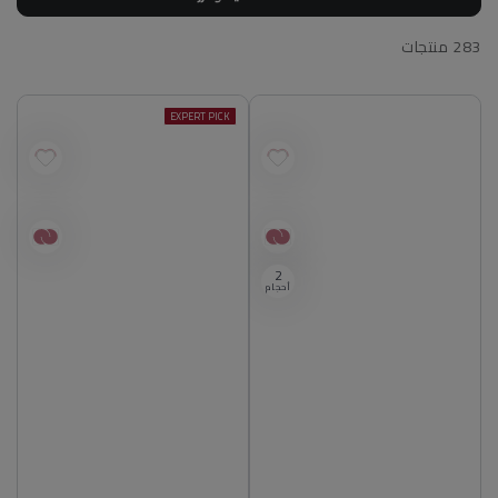
283 منتجات
EXPERT PICK
2
أحجام