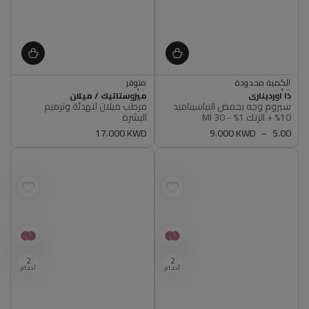
اشتري 2, ووفر 5%
الكمية محدودة
متوفر
أصلي 100%
أصلي 100%
البائع
البائع
ذا اورديناري
الكمية محدودة
اشتري 2, ووفر 5%
ميزوستاتيك / ميلان
سيروم وجه بحمض النياسيناميد
مرطب ميلان لتهدئة وترميم
أصلي 100%
متوفر
10% + الزنك 1% - 30 Ml
البشرة
أصلي 100%
5.00
سعر
9.000 KWD
سعر
17.000 KWD
عادي
عادي
2
2
أحجام
أحجام