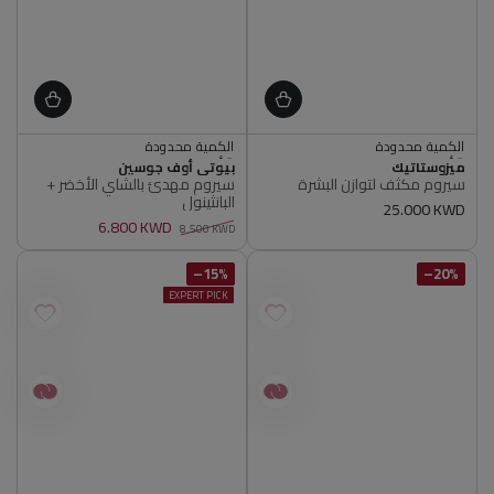
الكمية محدودة
الكمية محدودة
أصلي 100%
أصلي 100%
البائع
البائع
ميزوستاتيك
الكمية محدودة
الكمية محدودة
بيوتي أوف جوسين
سيروم مكثف لتوازن البشرة
سيروم مهدئ بالشاي الأخضر +
أصلي 100%
أصلي 100%
البانثينول
سعر
25.000 KWD
6.800 KWD
عادي
8.500 KWD
سعر
سعر
عادي
البيع
15%–
20%–
EXPERT PICK