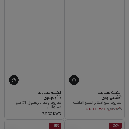
الكمية محدودة
الكمية محدودة
أصلي 100%
أصلي 100%
البائع
البائع
أكسس-واي
الكمية محدودة
ذا اورديناري
الكمية محدودة
سيروم جلو لعلاج البقع الداكنة
سيروم وجه بالريتينول 1% مع
أصلي 100%
أصلي 100%
سكوالين
6.600 KWD
8.250 KWD
سعر
7.500 KWD
سعر
سعر
عادي
عادي
البيع
15%–
20%–