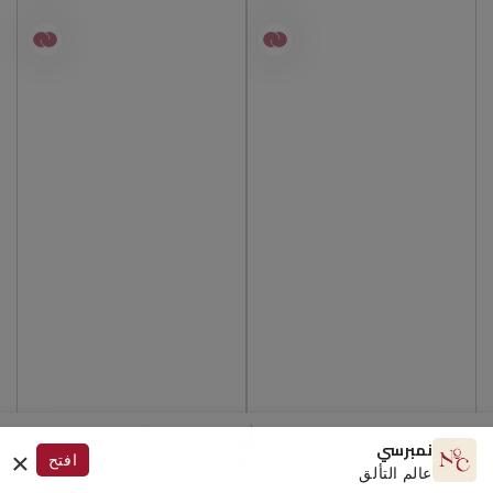
×
نمبرسي
افتح
GLOW.AI
الرئيسية
البحث
استكشف
الحساب
عالم التألق