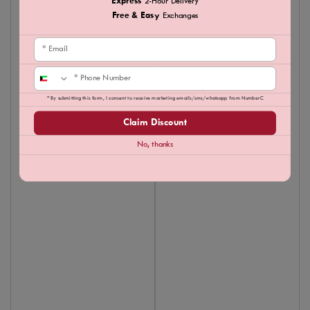
Express
2-Hour Delivery
Free & Easy
Exchanges
Email
Phone
* By submitting this form, I consent to receive marketing emails/sms/whatsapp from NumberC
Claim Discount
No, thanks