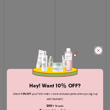
Hey! Want 10% OFF?
Unlock
10% OFF
your first order + more exclusive perks when you sign up
with NumberC.
200+
Brands