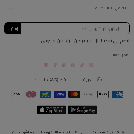
اشترك في نشرتنا الإخبارية
إشترك
انضم إلى نشرتنا الإخبارية وكن جزءًا من نمبرسي !
تواصل معنا
YouTube
Facebook
Snapchat
TikTok
Instagram
اللغة
البلد
العربية
قطر (KWD د.ك)
طرق
الدفع
© 2026,
NumberC
. نمبرسي هي المنصة الإلكترونية الرسمية لشركة سكيلز