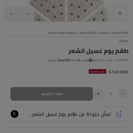
العناية بالشعر
/
مجموعات العناية بالشعر
/
مجموعة العناية بالشعر
سويكو
طقم يوم غسيل الشعر
29187
|
نفذت الكمية
|
اكسب
56
نقته
|
المنشأ:
إسبانيا
سعر
6.500 KWD
نفذت الكمية
عادي
الكمية
نفذت الكمية
تقليل
زيادة
الكمية
الكمية
ل
ل
اسأل جلو.AI عن طقم يوم غسيل الشعر...
طقم
طقم
يوم
يوم
غسيل
غسيل