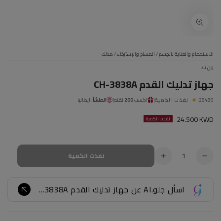
الاستحمام والعناية بالجسم
/
المساج والإسترخاء
/
مدلك
ون تك
جهاز تدليك القدم CH-3838A
28486
|
نفذت الكمية
|
اكسب
200
نقته
|
المنشأ:
ايطاليا
سعر
24.500 KWD
نفذت الكمية
عادي
الكمية
نفذت الكمية
تقليل
زيادة
الكمية
الكمية
ل
ل
اسأل جلو.AI عن جهاز تدليك القدم CH-3838A...
جهاز
جهاز
تدليك
تدليك
القدم
القدم