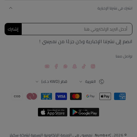
اشترك في نشرتنا الإخبارية
إشترك
انضم إلى نشرتنا الإخبارية وكن جزءًا من نمبرسي !
تواصل معنا
YouTube
Facebook
Snapchat
TikTok
Instagram
اللغة
البلد
العربية
قطر (KWD د.ك)
طرق
الدفع
© 2026,
NumberC
. نمبرسي هي المنصة الإلكترونية الرسمية لشركة سكيلز