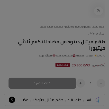
العناية بالشعر
/
مجموعات العناية بالشعر
/
مجموعة العناية بالشعر
لوريال بروفيشنال
طقم ميتال ديتوكس مضاد للتكسر ثلاثي –
ميتيورا
29272
|
نفذت الكمية
|
اكسب
208
نقته
|
المنشأ:
فرنسا
20.800 KWD
نفذت الكمية
26.000 KWD
سعر
سعر
عادي
البيع
الكمية
نفذت الكمية
تقليل
زيادة
الكمية
الكمية
ل
ل
اسأل جلو.AI عن طقم ميتال ديتوكس مضاد للتكسر ثلاثي – ميتيورا...
طقم
طقم
ميتال
ميتال