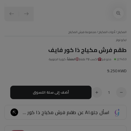
المكياج
/
أدوات المكياج
/
مجموعة فرش المكياج
ايكو تولز
طقم فرش مكياج ذا كور فايف
27453
|
متوفر
|
اكسب
72
نقته
|
المنشأ:
كوريا الجنوبية
سعر
9.250 KWD
عادي
الكمية
أضف إلى سلة التسوق
تقليل
زيادة
الكمية
الكمية
ل
ل
اسأل جلو.AI عن طقم فرش مكياج ذا كور فايف...
طقم
طقم
فرش
فرش
مكياج
مكياج