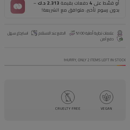
أو قسِّط على
4
دفعات بقيمة
2.313 د.ك
–
ذا
ذا
بدون رسوم تأخير، متوافق مع الشريعة!
كور
كور
فايف
فايف
علامات تجارية أصلية 100%
الدفع عند الاستلام
استرجاع سهل
دفع آمن
HURRY, ONLY 2 ITEMS LEFT IN STOCK!
CRUELTY FREE
VEGAN