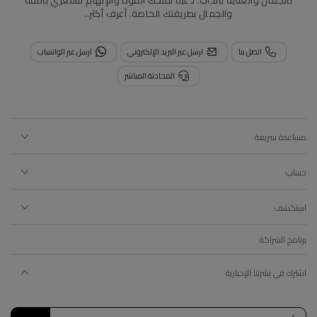
بالجمال والعناية بالذات. دعينا نمنحك القوة والإلهام لتشعري بالثقة
والجمال بطريقتك الخاصة.
أعرف أكثر..
اتصل بنا
ارسل عبر البريد الإلكتروني
ارسل عبر الواتساب
المحادثة المباشر
مساعدة سريعة
حساب
استكشف
برنامج الشراكة
اشترك في نشرتنا الإخبارية