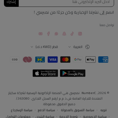
إشترك
انضم إلى نشرتنا الإخبارية وكن جزءًا من نمبرسي !
تواصل معنا
YouTube
Facebook
Snapchat
TikTok
Instagram
اللغة
البلد
العربية
قطر (KWD د.ك)
طرق
الدفع
© 2026,
NumberC
. نمبرسي هي المنصة الإلكترونية الرسمية لشركة سكيلز
المتحدة للتجارة العامة ش.ذ.م.م (رقم السجل التجاري: 363080).
جميع الحقوق محفوظة.
سياسة التسويق بالعمولة
سياسة الدفع
سياسة الإسترجاع
تنويه
سياسة الخصوصية
شروط الخدمة
سياسة الشحن
معلومات التواصل