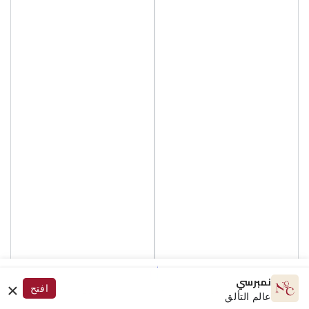
×
نمبرسي
افتح
GLOW.AI
الرئيسية
البحث
استكشف
الحساب
عالم التألق