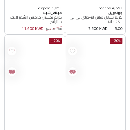
الكمية محدودة
الكمية محدودة
البائع
البائع
أصلي 100%
جولدويل
أصلي 100%
ميلك_شيك
كريم ستايل ساين آير-دراي بي بي
كريم تحسين ملمس الشعر لايف
الكمية محدودة
الكمية محدودة
- 125 Ml
ستايلنج
أصلي 100%
أصلي 100%
5.00
سعر
7.500 KWD
11.600 KWD
14.500 KWD
عادي
سعر
سعر
عادي
البيع
20%–
20%–