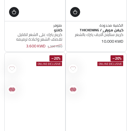
الكمية محدودة
متوفر
البائع
البائع
أصلي 100%
كيفن مورفي / THICKENING
كانتو
أصلي 100%
كريم ستاينج.ألايف يترك بالشعر
كريم يترك على الشعر لتقليل
الكمية محدودة
متوفر
تقصف الشعر واعادة ترميمه
أصلي 100%
أصلي 100%
سعر
10.000 KWD
وتنعيمه بزبذة الشيا
3.600 KWD
عادي
4.500 KWD
سعر
سعر
عادي
البيع
20%–
20%–
ONLINE EXCLUSIVE
ONLINE EXCLUSIVE