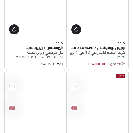
اشتري 2, ووفر 5%
اشتري 3, ووفر 7%
متوفر
متوفر
البائع
البائع
أصلي 100%
لوريال بروفيشنال / SERIE EXPERT PRO LONGER
أصلي 100%
كيراستاس / ريزيزتانست
كريم الشعر الاحترافي 10 في 1 برو
جل كريمي ريزيزتانست
متوفر
اشتري 2, ووفر 5%
لونجر
إكستنشونيست ثيرمك للعناية
أصلي 100%
اشتري 3, ووفر 7%
بطول الشعر
متوفر
8.240 KWD
سعر
14.850 KWD
10.300 KWD
أصلي 100%
سعر
سعر
عادي
عادي
البيع
GWP