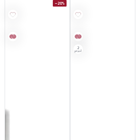
20%–
2
أحجام