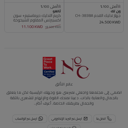
غير متاح
غير متاح
أصلي 100%
أصلي 100%
البائع
البائع
ون تك
غير متاح
ثالغو
غير متاح
جهاز تدليك القدم CH-3838A
كريم التدليك ديرماستيم+ سون
أصلي 100%
أصلي 100%
اكسبيرتس المقاوم للشيخوخة
سعر
24.500 KWD
11.100 KWD
عادي
18.500 KWD
سعر
سعر
عادي
البيع
عالم التألق
انضمي إلى مجتمعنا واجعلي نمبرسي هو وجهتك الرئيسية لكل ما يتعلق
بالجمال والعناية بالذات. دعينا نمنحك القوة والإلهام لتشعري بالثقة
والجمال بطريقتك الخاصة.
أعرف أكثر..
اتصل بنا
ارسل عبر البريد الإلكتروني
ارسل عبر الواتساب