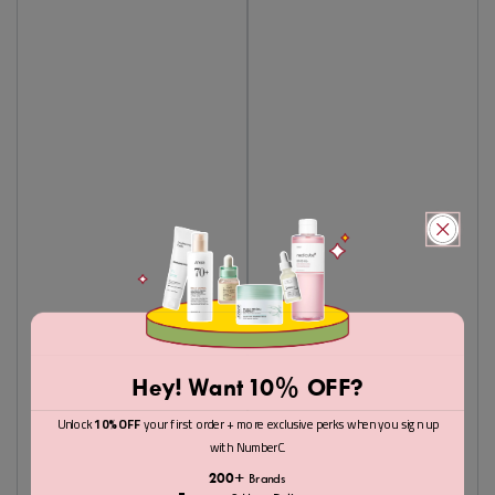
Hey! Want 10% OFF?
Unlock
10% OFF
your first order + more exclusive perks when you sign up
with NumberC.
200+
Brands