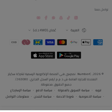
تواصل معنا
YouTube
Facebook
Snapchat
TikTok
Instagram
اللغة
البلد
العربية
عُمان (KWD د.ك)
طرق
الدفع
© 2026,
NumberC
. نمبرسي هي المنصة الإلكترونية الرسمية لشركة سكيلز
المتحدة للتجارة العامة ش.ذ.م.م (رقم السجل التجاري: 363080).
جميع الحقوق محفوظة.
سياسة التسويق بالعمولة
سياسة الدفع
سياسة الإسترجاع
تنويه
سياسة الخصوصية
شروط الخدمة
سياسة الشحن
معلومات التواصل