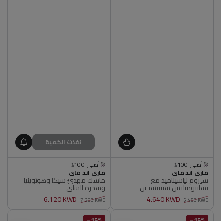
نفذت الكمية
الكمية محدودة
غير متاح
أصلي 100%
أصلي 100%
البائع
البائع
ماري اند ماي
الكمية محدودة
غير متاح
ماري اند ماي
سيروم نياسيناميد مع
ماسك مهدئ سيكا وهوتوينيا
أصلي 100%
أصلي 100%
تشاينوميليس سينينسيس
وشجرة الشاي
6.120 KWD
4.640 KWD
7.200 KWD
5.450 KWD
سعر
سعر
سعر
سعر
عادي
البيع
عادي
البيع
15%–
15%–