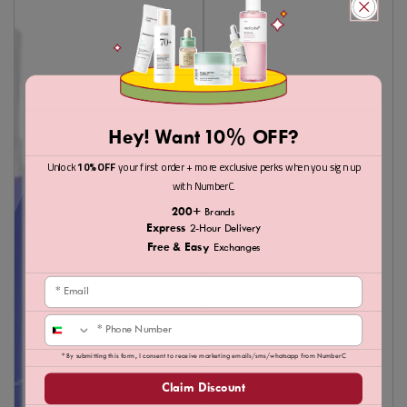
Hey! Want 10% OFF?
Unlock
10% OFF
your first order + more exclusive perks when you sign up
with NumberC.
200+
Brands
Express
2-Hour Delivery
Free & Easy
Exchanges
Email
Phone
* By submitting this form, I consent to receive marketing emails/sms/whatsapp from NumberC
Claim Discount