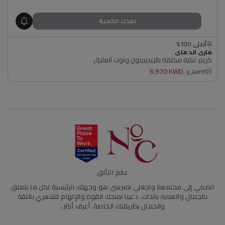
نفذت الكمية
غير متاح
أصلي 100%
البائع
غير متاح
ماري اند ماي
كريم عناية مكثفة بالإيديبينون وتوت العليق
أصلي 100%
6.970 KWD
8.200 KWD
سعر
سعر
عادي
البيع
عالم التألق
انضمي إلى مجتمعنا واجعلي نمبرسي هو وجهتك الرئيسية لكل ما يتعلق
بالجمال والعناية بالذات. دعينا نمنحك القوة والإلهام لتشعري بالثقة
والجمال بطريقتك الخاصة.
أعرف أكثر..